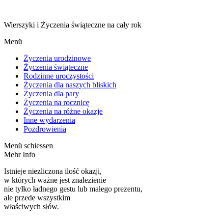
Wierszyki i Życzenia świąteczne na cały rok
Menü
Życzenia urodzinowe
Życzenia świąteczne
Rodzinne uroczystości
Życzenia dla naszych bliskich
Życzenia dla pary
Życzenia na rocznicę
Życzenia na różne okazje
Inne wydarzenia
Pozdrowienia
Menü schiessen
Mehr Info
Istnieje niezliczona ilość okazji,
w których ważne jest znalezienie
nie tylko ładnego gestu lub małego prezentu,
ale przede wszystkim
właściwych słów.