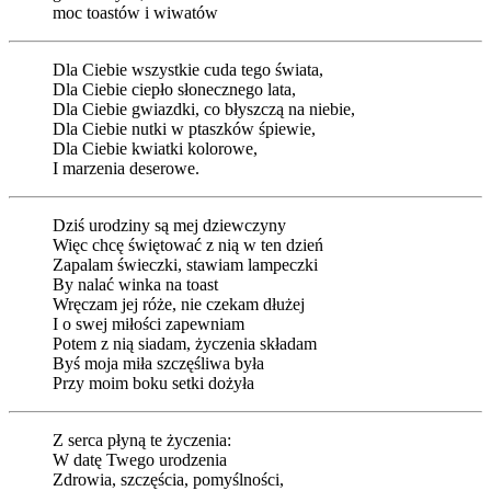
moc toastów i wiwatów
Dla Ciebie wszystkie cuda tego świata,
Dla Ciebie ciepło słonecznego lata,
Dla Ciebie gwiazdki, co błyszczą na niebie,
Dla Ciebie nutki w ptaszków śpiewie,
Dla Ciebie kwiatki kolorowe,
I marzenia deserowe.
Dziś urodziny są mej dziewczyny
Więc chcę świętować z nią w ten dzień
Zapalam świeczki, stawiam lampeczki
By nalać winka na toast
Wręczam jej róże, nie czekam dłużej
I o swej miłości zapewniam
Potem z nią siadam, życzenia składam
Byś moja miła szczęśliwa była
Przy moim boku setki dożyła
Z serca płyną te życzenia:
W datę Twego urodzenia
Zdrowia, szczęścia, pomyślności,