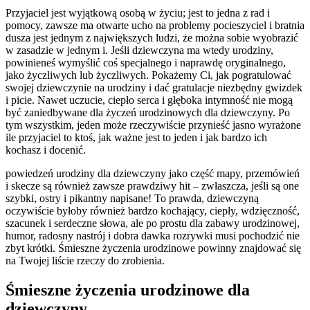
Przyjaciel jest wyjątkową osobą w życiu; jest to jedna z rad i
pomocy, zawsze ma otwarte ucho na problemy pocieszyciel i bratnia
dusza jest jednym z największych ludzi, że można sobie wyobrazić
w zasadzie w jednym i. Jeśli dziewczyna ma wtedy urodziny,
powinieneś wymyślić coś specjalnego i naprawdę oryginalnego,
jako życzliwych lub życzliwych. Pokażemy Ci, jak pogratulować
swojej dziewczynie na urodziny i dać gratulacje niezbędny gwizdek
i picie. Nawet uczucie, ciepło serca i głęboka intymność nie mogą
być zaniedbywane dla życzeń urodzinowych dla dziewczyny. Po
tym wszystkim, jeden może rzeczywiście przynieść jasno wyrażone
ile przyjaciel to ktoś, jak ważne jest to jeden i jak bardzo ich
kochasz i docenić.
powiedzeń urodziny dla dziewczyny jako część mapy, przemówień
i skecze są również zawsze prawdziwy hit – zwłaszcza, jeśli są one
szybki, ostry i pikantny napisane! To prawda, dziewczyną
oczywiście byłoby również bardzo kochający, ciepły, wdzięczność,
szacunek i serdeczne słowa, ale po prostu dla zabawy urodzinowej,
humor, radosny nastrój i dobra dawka rozrywki musi pochodzić nie
zbyt krótki. Śmieszne życzenia urodzinowe powinny znajdować się
na Twojej liście rzeczy do zrobienia.
Śmieszne życzenia urodzinowe dla
dziewczyny