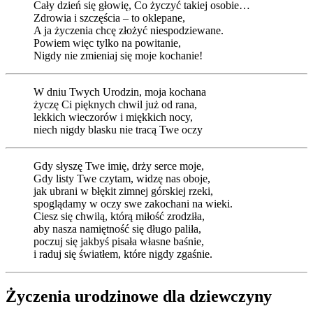
Cały dzień się głowię, Co życzyć takiej osobie…
Zdrowia i szczęścia – to oklepane,
A ja życzenia chcę złożyć niespodziewane.
Powiem więc tylko na powitanie,
Nigdy nie zmieniaj się moje kochanie!
W dniu Twych Urodzin, moja kochana
życzę Ci pięknych chwil już od rana,
lekkich wieczorów i miękkich nocy,
niech nigdy blasku nie tracą Twe oczy
Gdy słyszę Twe imię, drży serce moje,
Gdy listy Twe czytam, widzę nas oboje,
jak ubrani w błękit zimnej górskiej rzeki,
spoglądamy w oczy swe zakochani na wieki.
Ciesz się chwilą, którą miłość zrodziła,
aby nasza namiętność się długo paliła,
poczuj się jakbyś pisała własne baśnie,
i raduj się światłem, które nigdy zgaśnie.
Życzenia urodzinowe dla dziewczyny