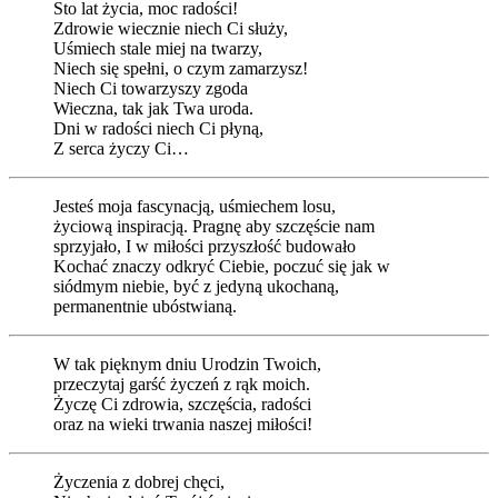
Sto lat życia, moc radości!
Zdrowie wiecznie niech Ci służy,
Uśmiech stale miej na twarzy,
Niech się spełni, o czym zamarzysz!
Niech Ci towarzyszy zgoda
Wieczna, tak jak Twa uroda.
Dni w radości niech Ci płyną,
Z serca życzy Ci…
Jesteś moja fascynacją, uśmiechem losu,
życiową inspiracją. Pragnę aby szczęście nam
sprzyjało, I w miłości przyszłość budowało
Kochać znaczy odkryć Ciebie, poczuć się jak w
siódmym niebie, być z jedyną ukochaną,
permanentnie ubóstwianą.
W tak pięknym dniu Urodzin Twoich,
przeczytaj garść życzeń z rąk moich.
Życzę Ci zdrowia, szczęścia, radości
oraz na wieki trwania naszej miłości!
Życzenia z dobrej chęci,