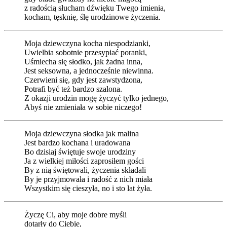
z radością słucham dźwięku Twego imienia,
kocham, tęsknię, ślę urodzinowe życzenia.
Moja dziewczyna kocha niespodzianki,
Uwielbia sobotnie przesypiać poranki,
Uśmiecha się słodko, jak żadna inna,
Jest seksowna, a jednocześnie niewinna.
Czerwieni się, gdy jest zawstydzona,
Potrafi być też bardzo szalona.
Z okazji urodzin mogę życzyć tylko jednego,
Abyś nie zmieniała w sobie niczego!
Moja dziewczyna słodka jak malina
Jest bardzo kochana i uradowana
Bo dzisiaj świętuje swoje urodziny
Ja z wielkiej miłości zaprosiłem gości
By z nią świętowali, życzenia składali
By je przyjmowała i radość z nich miała
Wszystkim się cieszyła, no i sto lat żyła.
Życzę Ci, aby moje dobre myśli
dotarły do Ciebie,