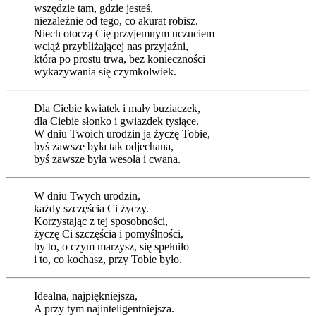
wszędzie tam, gdzie jesteś,
niezależnie od tego, co akurat robisz.
Niech otoczą Cię przyjemnym uczuciem
wciąż przybliżającej nas przyjaźni,
która po prostu trwa, bez konieczności
wykazywania się czymkolwiek.
Dla Ciebie kwiatek i mały buziaczek,
dla Ciebie słonko i gwiazdek tysiące.
W dniu Twoich urodzin ja życzę Tobie,
byś zawsze była tak odjechana,
byś zawsze była wesoła i cwana.
W dniu Twych urodzin,
każdy szczęścia Ci życzy.
Korzystając z tej sposobności,
życzę Ci szczęścia i pomyślności,
by to, o czym marzysz, się spełniło
i to, co kochasz, przy Tobie było.
Idealna, najpiękniejsza,
A przy tym najinteligentniejsza.