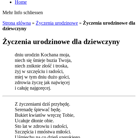
Home
Mehr Info schliessen
Strona glówna
»
Życzenia urodzinowe
»
Życzenia urodzinowe dla
dziewczyny
Życzenia urodzinowe dla dziewczyny
dniu urodzin Kochana moja,
niech się śmieje buzia Twoja,
niech zniknie złość i troska,
żyj w szczęściu i radości,
miej w tym dniu dużo gości,
zdrowia życzę jak najwięcej
i całuję najgoręcej.
Z życzeniami dziś przybędę.
Serenadę śpiewać będę.
Bukiet kwiatów wręczę Tobie,
Ucałuje dłonie obie.
Sto lat w zdrowiu i radości,
Szczęścia i mnóstwa miłości.
Uśmiechu na co dzień szerokiego,