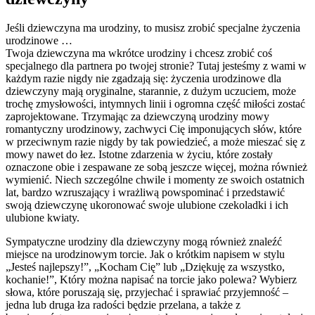
Jeśli dziewczyna ma urodziny, to musisz zrobić specjalne życzenia
urodzinowe …
Twoja dziewczyna ma wkrótce urodziny i chcesz zrobić coś
specjalnego dla partnera po twojej stronie? Tutaj jesteśmy z wami w
każdym razie nigdy nie zgadzają się: życzenia urodzinowe dla
dziewczyny mają oryginalne, starannie, z dużym uczuciem, może
trochę zmysłowości, intymnych linii i ogromna część miłości zostać
zaprojektowane. Trzymając za dziewczyną urodziny mowy
romantyczny urodzinowy, zachwyci Cię imponujących słów, które
w przeciwnym razie nigdy by tak powiedzieć, a może mieszać się z
mowy nawet do łez. Istotne zdarzenia w życiu, które zostały
oznaczone obie i zespawane ze sobą jeszcze więcej, można również
wymienić. Niech szczególne chwile i momenty ze swoich ostatnich
lat, bardzo wzruszający i wrażliwą powspominać i przedstawić
swoją dziewczynę ukoronować swoje ulubione czekoladki i ich
ulubione kwiaty.
Sympatyczne urodziny dla dziewczyny mogą również znaleźć
miejsce na urodzinowym torcie. Jak o krótkim napisem w stylu
„Jesteś najlepszy!”, „Kocham Cię” lub „Dziękuję za wszystko,
kochanie!”, Który można napisać na torcie jako polewa? Wybierz
słowa, które poruszają się, przyjechać i sprawiać przyjemność –
jedna lub druga łza radości będzie przelana, a także z