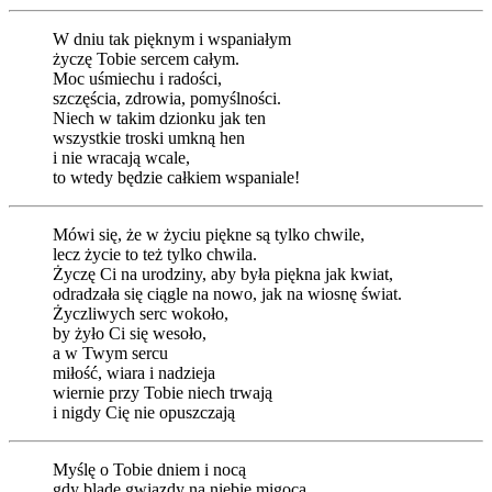
W dniu tak pięknym i wspaniałym
życzę Tobie sercem całym.
Moc uśmiechu i radości,
szczęścia, zdrowia, pomyślności.
Niech w takim dzionku jak ten
wszystkie troski umkną hen
i nie wracają wcale,
to wtedy będzie całkiem wspaniale!
Mówi się, że w życiu piękne są tylko chwile,
lecz życie to też tylko chwila.
Życzę Ci na urodziny, aby była piękna jak kwiat,
odradzała się ciągle na nowo, jak na wiosnę świat.
Życzliwych serc wokoło,
by żyło Ci się wesoło,
a w Twym sercu
miłość, wiara i nadzieja
wiernie przy Tobie niech trwają
i nigdy Cię nie opuszczają
Myślę o Tobie dniem i nocą
gdy blade gwiazdy na niebie migocą