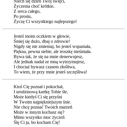
Niech się dzień Twój święci,
Życzenia choć krótkie,
Z serca całego,
Po prostu,
Życzę Ci wszystkiego najlepszego!
Jesteś moim oczkiem w głowie,
Śmiej się dużo, dbaj o zdrowie!
Nigdy się nie zmieniaj, bo jesteś wspaniała,
Piękna, pewna siebie, ale troszkę nieśmiała.
Bywa tak, że się na mnie denerwujesz,
Ale jednak nadal ze mną wytrzymujesz,
I chociaż bywasz czasem złośliwa,
To wiem, że przy mnie jesteś szczęśliwa!
Ktoś Cię poznał i pokochał,
I urodzinową kartkę Tobie śle,
Może kiedyś Ci się przyśni
W Twoim najpiękniejszym śnie.
Nie chcę poznać Twoich marzeń
Może w innym kochasz się?
Mimo wszystko moc życzeń
Ślę Ci ja, bo kocham Cię!