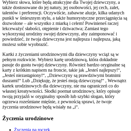
Wybierz słowa, które będą atrakcyjne dla Twojej dziewczyny, a
także dostosowane do jej natury, jej osobowości, jej cech, zalet,
talentów i preferencji. Oczywiście, zabawne aluzje, kilka udanych
punkli w śmiesznym stylu, a także humorystyczne przeciągnięcia są
dozwolone – ale wszystko z miarką i celem! Powinieneś raczej
lekceważyć słabości, otępienie i dziwactwa; Zamiast tego
wykorzystaj urodziny swojej dziewczyny, aby zaimponować i
powiedzieć, że twoja dziewczyna jest najlepsza i najlepsza, jaką
możesz sobie wyobrazić.
Kartki z życzeniami urodzinowymi dla dziewczyny wciąż są w
pełnym rozkwicie. Wybierz kartę urodzinową, która dokładnie
pasuje do gustu twojej dziewczyny. Również bardzo oryginalne są
karty z krótkim napisem na froncie, takie jak „Jesteś najlepszy!“,
„Jesteś niezastąpiony!“, „Dziewczyny są prawdziwymi bratnimi
duszami!“ Lub „Dziękuję, że jesteś moją dziewczyną!“ , Wewnątrz
kartek urodzinowych dla dziewczyny, nie ma ograniczeń co do
własnej kreatywności. Słodki poemat urodzinowy, który opisuje
twoją przyjaźń w oryginalny sposób lub szybki slogan, który
ogrzewa roześmiane mięśnie, z pewnością sprawi, że twoje
życzenia urodzinowe będą wisiały na „i“.
Życzenia urodzinowe
Życzenia na roczek