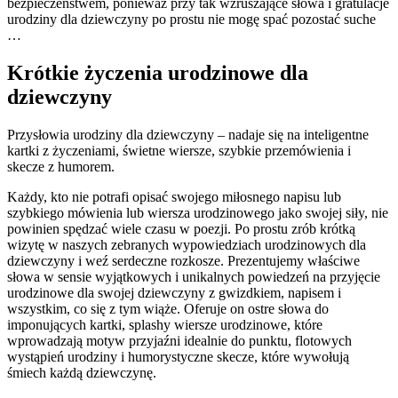
bezpieczeństwem, ponieważ przy tak wzruszające słowa i gratulacje
urodziny dla dziewczyny po prostu nie mogę spać pozostać suche
…
Krótkie życzenia urodzinowe dla
dziewczyny
Przysłowia urodziny dla dziewczyny – nadaje się na inteligentne
kartki z życzeniami, świetne wiersze, szybkie przemówienia i
skecze z humorem.
Każdy, kto nie potrafi opisać swojego miłosnego napisu lub
szybkiego mówienia lub wiersza urodzinowego jako swojej siły, nie
powinien spędzać wiele czasu w poezji. Po prostu zrób krótką
wizytę w naszych zebranych wypowiedziach urodzinowych dla
dziewczyny i weź serdeczne rozkosze. Prezentujemy właściwe
słowa w sensie wyjątkowych i unikalnych powiedzeń na przyjęcie
urodzinowe dla swojej dziewczyny z gwizdkiem, napisem i
wszystkim, co się z tym wiąże. Oferuje on ostre słowa do
imponujących kartki, splashy wiersze urodzinowe, które
wprowadzają motyw przyjaźni idealnie do punktu, flotowych
wystąpień urodziny i humorystyczne skecze, które wywołują
śmiech każdą dziewczynę.