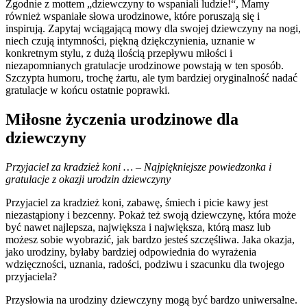
Zgodnie z mottem „dziewczyny to wspaniali ludzie!“, Mamy
również wspaniałe słowa urodzinowe, które poruszają się i
inspirują. Zapytaj wciągającą mowy dla swojej dziewczyny na nogi,
niech czują intymności, piękną dziękczynienia, uznanie w
konkretnym stylu, z dużą ilością przepływu miłości i
niezapomnianych gratulacje urodzinowe powstają w ten sposób.
Szczypta humoru, trochę żartu, ale tym bardziej oryginalność nadać
gratulacje w końcu ostatnie poprawki.
Miłosne życzenia urodzinowe dla
dziewczyny
Przyjaciel za kradzież koni … – Najpiękniejsze powiedzonka i
gratulacje z okazji urodzin dziewczyny
Przyjaciel za kradzież koni, zabawę, śmiech i picie kawy jest
niezastąpiony i bezcenny. Pokaż też swoją dziewczynę, która może
być nawet najlepsza, największa i największa, którą masz lub
możesz sobie wyobrazić, jak bardzo jesteś szczęśliwa. Jaka okazja,
jako urodziny, byłaby bardziej odpowiednia do wyrażenia
wdzięczności, uznania, radości, podziwu i szacunku dla twojego
przyjaciela?
Przysłowia na urodziny dziewczyny mogą być bardzo uniwersalne.