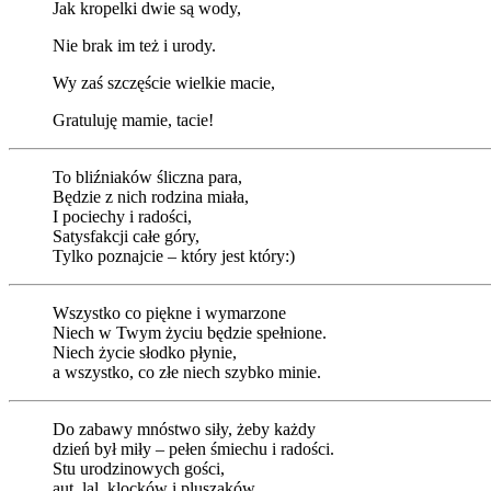
Jak kropelki dwie są wody,
Nie brak im też i urody.
Wy zaś szczęście wielkie macie,
Gratuluję mamie, tacie!
To bliźniaków śliczna para,
Będzie z nich rodzina miała,
I pociechy i radości,
Satysfakcji całe góry,
Tylko poznajcie – który jest który:)
Wszystko co piękne i wymarzone
Niech w Twym życiu będzie spełnione.
Niech życie słodko płynie,
a wszystko, co złe niech szybko minie.
Do zabawy mnóstwo siły, żeby każdy
dzień był miły – pełen śmiechu i radości.
Stu urodzinowych gości,
aut, lal, klocków i pluszaków.