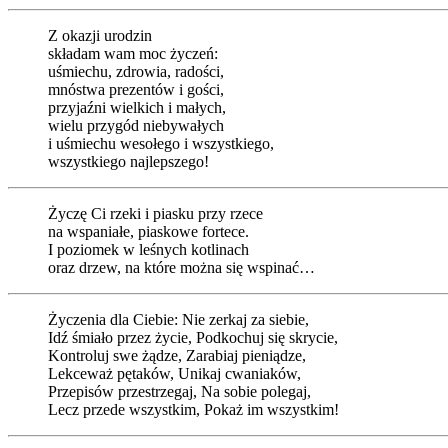
Z okazji urodzin
składam wam moc życzeń:
uśmiechu, zdrowia, radości,
mnóstwa prezentów i gości,
przyjaźni wielkich i małych,
wielu przygód niebywałych
i uśmiechu wesołego i wszystkiego,
wszystkiego najlepszego!
Życzę Ci rzeki i piasku przy rzece
na wspaniałe, piaskowe fortece.
I poziomek w leśnych kotlinach
oraz drzew, na które można się wspinać…
Życzenia dla Ciebie: Nie zerkaj za siebie,
Idź śmiało przez życie, Podkochuj się skrycie,
Kontroluj swe żądze, Zarabiaj pieniądze,
Lekceważ pętaków, Unikaj cwaniaków,
Przepisów przestrzegaj, Na sobie polegaj,
Lecz przede wszystkim, Pokaż im wszystkim!