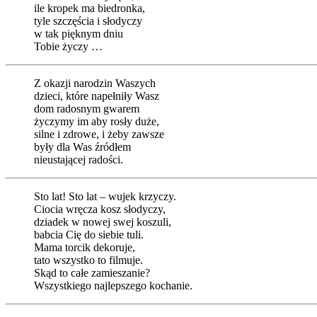
ile kropek ma biedronka,
tyle szczęścia i słodyczy
w tak pięknym dniu
Tobie życzy …
Z okazji narodzin Waszych
dzieci, które napełniły Wasz
dom radosnym gwarem
życzymy im aby rosły duże,
silne i zdrowe, i żeby zawsze
były dla Was źródłem
nieustającej radości.
Sto lat! Sto lat – wujek krzyczy.
Ciocia wręcza kosz słodyczy,
dziadek w nowej swej koszuli,
babcia Cię do siebie tuli.
Mama torcik dekoruje,
tato wszystko to filmuje.
Skąd to całe zamieszanie?
Wszystkiego najlepszego kochanie.