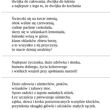
dwójka do całowania, dwójka do tulenia
a najlepsze z tego to, że dwójka do kochania
Świeczki się na torcie mienią,
obok wiśnie się czerwienią,
cudnie pachnie czekolada,
skrzy się w szklankach lemoniada,
baloniki wiszą w górze,
klaun oklasków zbiera burzę,
a to wszystko z tej przyczyny,
że macie dzisiaj urodziny!
Najlepsze życzonka, dużo zdrówka i słonka,
humoru dobrego, życia kolorowego
i wielkich wrażeń przy spełnianiu marzeń!
Dużo zdrowia i uśmiechów, pisków,
wrzasków i zabawy moc.
Sporo radości z tupotu malutkich nóżek.
Łez szczęścia z pierwszego uśmiechu,
ząbka, słowa i kroku porozrzucanych wszędzie klocków,
przytulenia okrągłej główki i uścisków małych rączek.