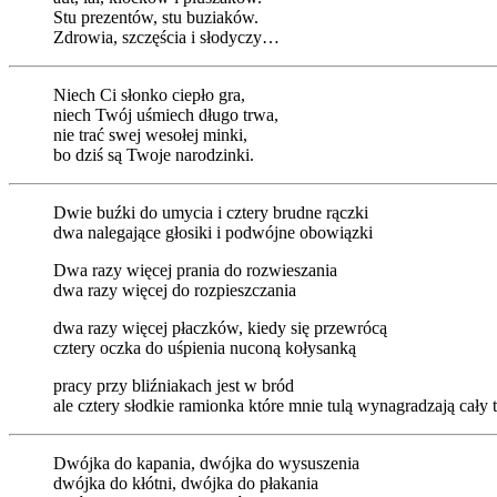
Stu prezentów, stu buziaków.
Zdrowia, szczęścia i słodyczy…
Niech Ci słonko ciepło gra,
niech Twój uśmiech długo trwa,
nie trać swej wesołej minki,
bo dziś są Twoje narodzinki.
Dwie buźki do umycia i cztery brudne rączki
dwa nalegające głosiki i podwójne obowiązki
Dwa razy więcej prania do rozwieszania
dwa razy więcej do rozpieszczania
dwa razy więcej płaczków, kiedy się przewrócą
cztery oczka do uśpienia nuconą kołysanką
pracy przy bliźniakach jest w bród
ale cztery słodkie ramionka które mnie tulą wynagradzają cały 
Dwójka do kapania, dwójka do wysuszenia
dwójka do kłótni, dwójka do płakania