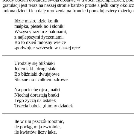
gratulacji jest teraz na naszej stronie bardzo proste a jeśli karty ok
imiona dzieci i ich datę urodzenia na froncie i pomaluj cztery dziecięc
Idzie misio, idzie konik,
małpka, piesek no i słonik.
Wszyscy razem z balonami,
z najlepszymi życzeniami.
Bo to dzień radosny wielce
-podwojne szczescie w naszej ręce.
Urodziły się bliźniaki
Jeden taki , drugi siaki
Bo bliźniaki dwujajowe
Śliczne no i całkiem zdrowe
Na pociechę ojca ,matki
Niechaj dorastają bratki
Tego życzą na ostatek
Trzecia babcia ,dumny dziadek
Ile w ulu pszczół robotnic,
ile pociąg mija zwrotnic,
ile kwiatów liczy łąka,