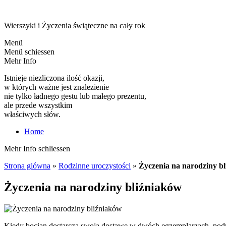
Wierszyki i Życzenia świąteczne na cały rok
Menü
Menü schiessen
Mehr Info
Istnieje niezliczona ilość okazji,
w których ważne jest znalezienie
nie tylko ładnego gestu lub małego prezentu,
ale przede wszystkim
właściwych słów.
Home
Mehr Info schliessen
Strona glówna
»
Rodzinne uroczystości
»
Życzenia na narodziny b
Życzenia na narodziny bliźniaków
Kiedy bocian dostarcza swoja dostawę w dwóch egzemplarzach, podni