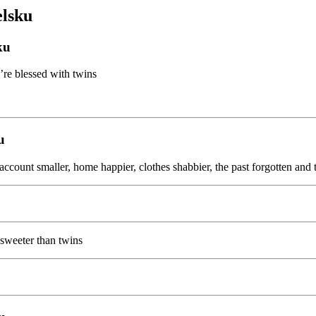
elsku
ku
’re blessed with twins
u
account smaller, home happier, clothes shabbier, the past forgotten and t
 sweeter than twins